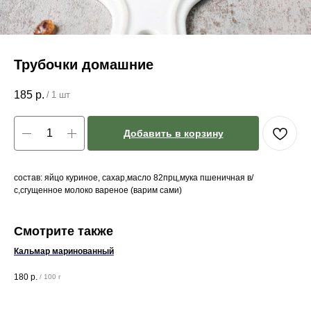
Трубочки домашние
185
р.
/
1 шт
Добавить в корзину
состав: яйцо куриное, сахар,масло 82прц,мука пшеничная в/
с,сгущенное молоко вареное (варим сами)
Смотрите также
Кальмар маринованный
Се
180
р.
65
/
100 г
оф