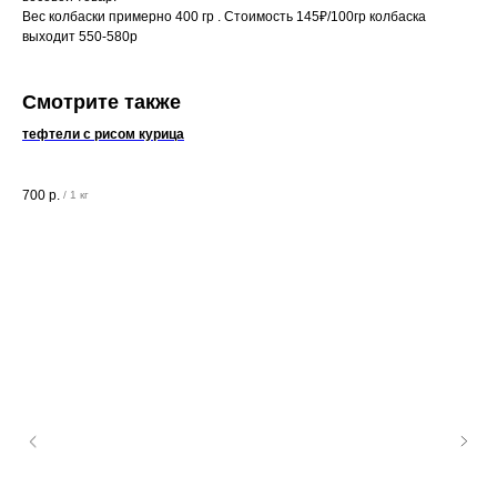
Вес колбаски примерно 400 гр . Стоимость 145₽/100гр колбаска
выходит 550-580р
Смотрите также
тефтели с рисом курица
утк
2-2
700
р.
85
/
1 кг