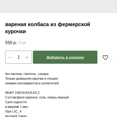
вареная колбаса из фермерской
курочки
550
р.
/
1 уп
Добавить в корзину
без молока, глютена , сахара
Только домашняя курочка и специи.
никаких консервантов и усилителей.
КБЖУ 248/18,6/18,4/2,2
Состав:филе куриное, соль, перец черный.
Срок годности
в вакууме 1 мес.
При t 2С_4
весовой товар.