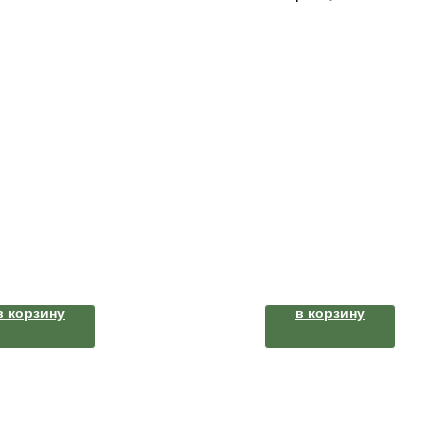
В упаковке 6 котлет
в корзину
в корзину