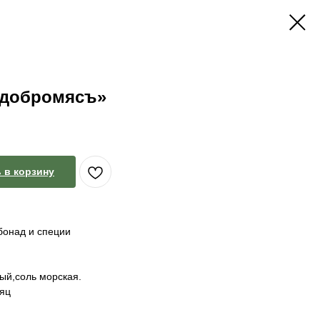
«добромясъ»
 в корзину
бонад и специи
ый,соль морская.
сяц