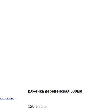
ряженка деревенская 500мл
Сыр
роп,соль,
Сли
120
р.
130
/
1 шт