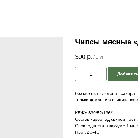
Чипсы мясные 
300
р.
/
1 уп
Добавить
без молока, глютена , сахара
только домашняя свинина кар
КБЖУ 330/52/136/1
Состав:карбонад свиной постн
Срок годности в вакууме 1 ме
При t 2С-4С