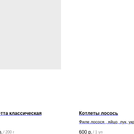
тта классическая
Котлеты лосось
Филе лосося , яйцо, лук, ук
перец, панировка
р.
600
р.
/
200 г
/
1 уп