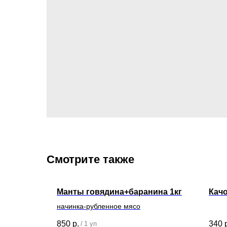
Смотрите также
00гр
Манты говядина+баранина 1кг
Качо
начинка-рубленное мясо
850
р.
340
/
1 уп