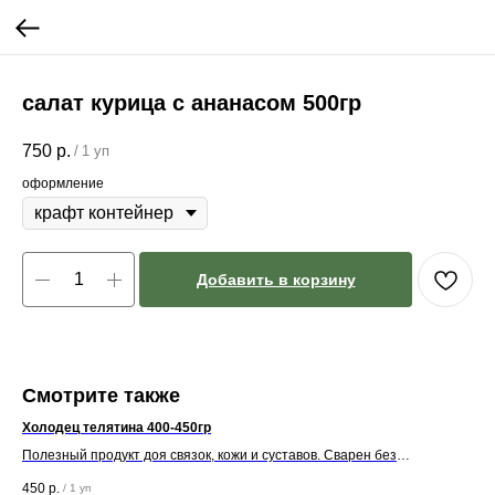
салат курица с ананасом 500гр
750
р.
/
1 уп
оформление
Добавить в корзину
Смотрите также
Холодец телятина 400-450гр
пер
Полезный продукт доя связок, кожи и суставов. Сварен без
использования желатина. Только говядина вода соль цеснок лавровый
450
р.
75
/
1 уп