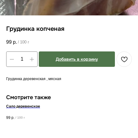
Грудинка копченая
99
р.
/
100 г
Добавить в корзину
Грудинка деревенская , мясная
Смотрите также
Сало деревенское
тво
99
р.
18
/
100 г