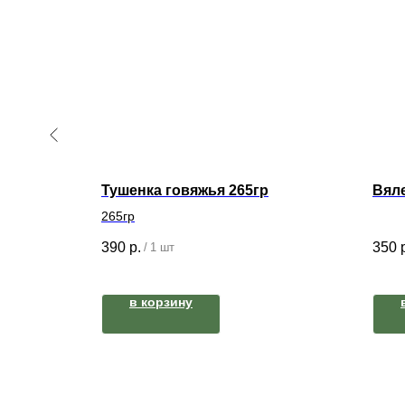
Тушенка говяжья 265гр
Вял
265гр
390
р.
350
/
1 шт
в корзину