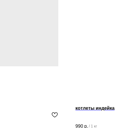
котлеты индейка
990
р.
/
1 кг