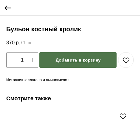
Бульон костный кролик
370
р.
/
1 шт
Добавить в корзину
Источник коллагена и аминокислот
Смотрите также
Ма
99