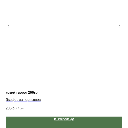
козий творог 200гр
Экоферма чернышов
235
р.
/
1 уп
в корзину