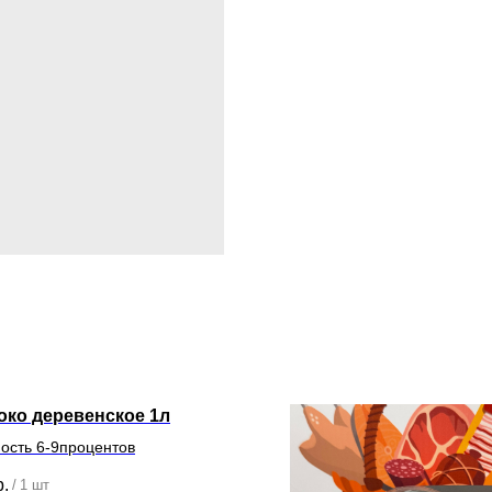
око деревенское 1л
ость 6-9процентов
р.
/
1 шт