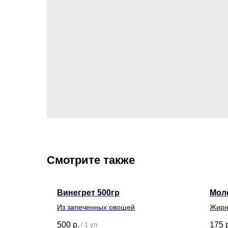
Смотрите также
канские
Винегрет 500гр
Мол
Из запеченных овощей
Жирн
500
р.
175
/
1 уп