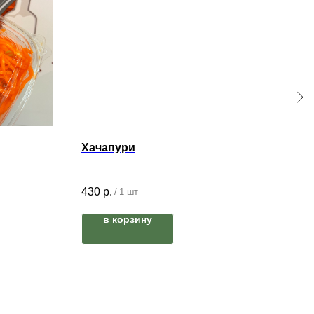
Хачапури
430
р.
/
1 шт
в корзину