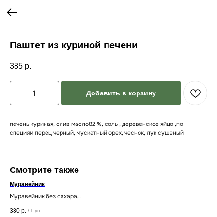
Паштет из куриной печени
385
р.
Добавить в корзину
печень куриная, слив масло82 %, соль , деревенское яйцо ,по
специям перец черный, мускатный орех, чеснок, лук сушеный
Смотрите также
Муравейник
Муравейник без сахара
380
р.
/
1 уп
Состав: мука миндальная,мука рисовая