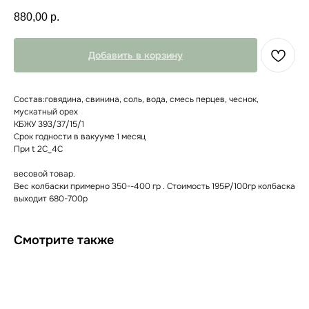
880,00
р.
Добавить в корзину
Состав:говядина, свинина, соль, вода, смесь перцев, чеснок,
мускатный орех
КБЖУ 393/37/15/1
Срок годности в вакууме 1 месяц
При t 2С_4С
весовой товар.
Вес колбаски примерно 350--400 гр . Стоимость 195₽/100гр колбаска
выходит 680-700р
Смотрите также