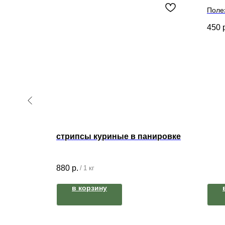
Полез
суста
450
сит
желат
цесн
стрипсы куриные в панировке
880
р.
/
1 кг
в корзину