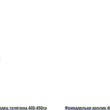
дец телятина 400-450гр
Фрикадельки кролик 4