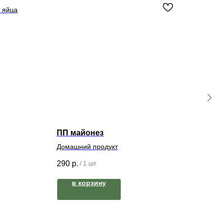
з яйца
1,8-2
900
ПП майонез
Домашний продукт
290
р.
/
1 шт
в корзину