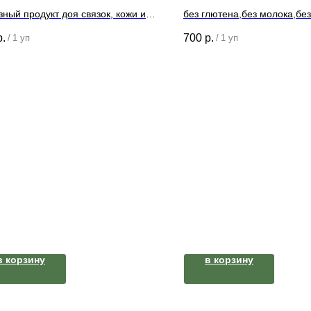
ный продукт доя связок, кожи и
без глютена,без молока,бе
вов. Сварен без использования
р.
700
р.
/
1 уп
/
1 уп
ина. Только говядина вода соль
ок лавровый лист перец
в корзину
в корзину