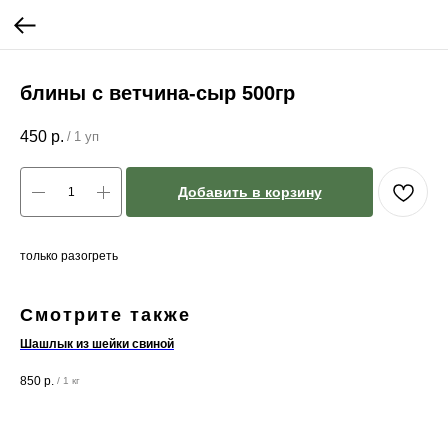
блины с ветчина-сыр 500гр
450
р.
/
1 уп
Добавить в корзину
только разогреть
Смотрите также
Шашлык из шейки свиной
ря
850
р.
12
/
1 кг