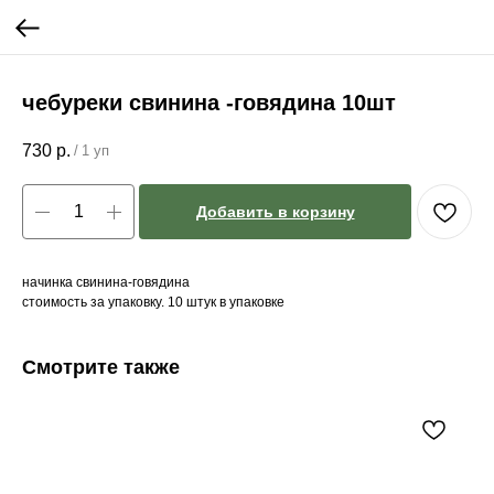
чебуреки свинина -говядина 10шт
730
р.
/
1 уп
Добавить в корзину
начинка свинина-говядина
стоимость за упаковку. 10 штук в упаковке
Смотрите также
Фр
Фер
50